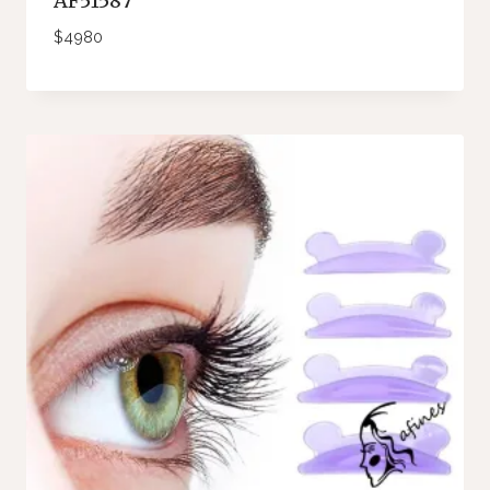
AF51587
$
4980