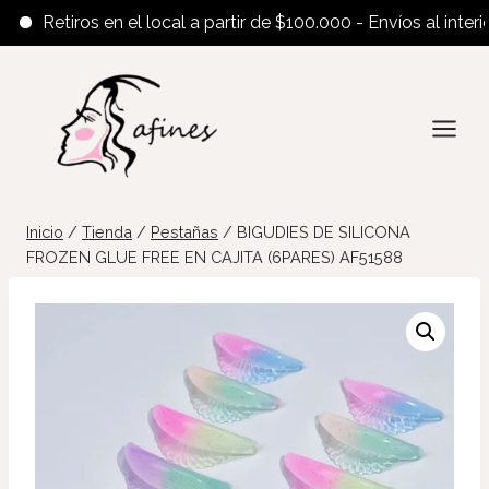
Retiros en el local a partir de $100.000 - Envíos al interior a
Saltar
al
contenido
Inicio
/
Tienda
/
Pestañas
/
BIGUDIES DE SILICONA
FROZEN GLUE FREE EN CAJITA (6PARES) AF51588