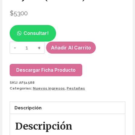
$
5300
Consultar!
BIGUDIES
Añadir Al Carrito
DE
SILICONA
FROZEN
Descargar Ficha Producto
GLUE
SKU:
AF51588
FREE
Categorías:
Nuevos ingresos
,
Pestañas
EN
CAJITA
Descripción
(6PARES)
AF51588
Descripción
cantidad