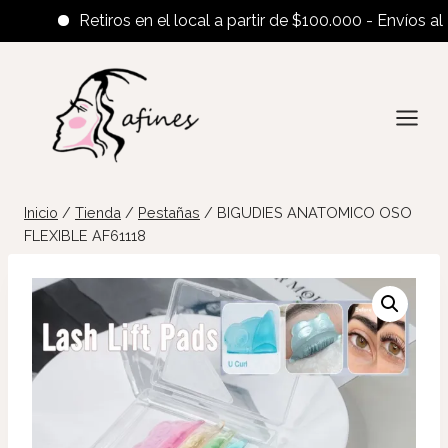
Retiros en el local a partir de $100.000 - Envíos al inte
Saltar
al
contenido
Inicio
/
Tienda
/
Pestañas
/
BIGUDIES ANATOMICO OSO
FLEXIBLE AF61118