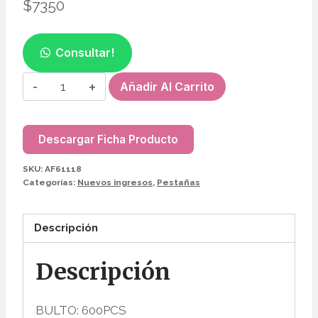
$
7350
Consultar!
BIGUDIES
Añadir Al Carrito
ANATOMICO
OSO
FLEXIBLE
Descargar Ficha Producto
AF61118
SKU:
AF61118
cantidad
Categorías:
Nuevos ingresos
,
Pestañas
Descripción
Descripción
BULTO: 600PCS