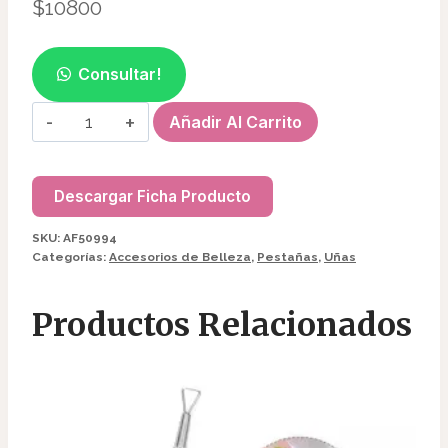
$
10800
Consultar!
ARO
Añadir Al Carrito
DE
LUZ
CON
Descargar Ficha Producto
BROCHEAF50994
SKU:
AF50994
cantidad
Categorías:
Accesorios de Belleza
,
Pestañas
,
Uñas
Productos Relacionados