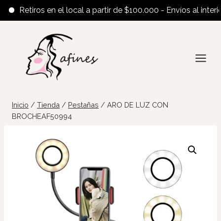
Retiros en el local a partir de $100.000 - Envíos al interior 
Saltar
al
contenido
Inicio
/
Tienda
/
Pestañas
/
ARO DE LUZ CON
BROCHEAF50994