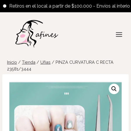
Retiros en el local a partir de $100.000 - Envíos al interior a p
Saltar
al
contenido
Inicio
/
Tienda
/
Uñas
/
PINZA CURVATURA C RECTA
23581/3444