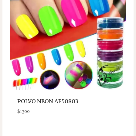
POLVO NEON AF50803
$
1300