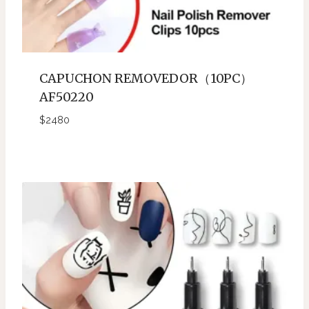
CAPUCHON REMOVEDOR（10PC）
AF50220
$
2480