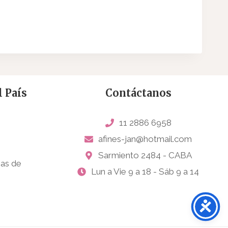
 País
Contáctanos
11 2886 6958
afines-jan@hotmail.com
Sarmiento 2484 - CABA
sas de
Lun a Vie 9 a 18 - Sáb 9 a 14