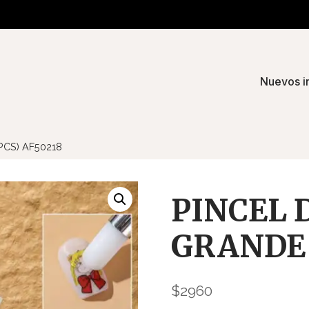
Nuevos i
PCS) AF50218
PINCEL 
GRANDE 
$
2960