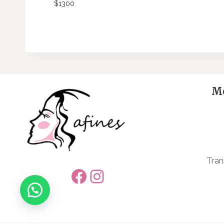
$
1300
Me
Tran
Facebook
Instagram