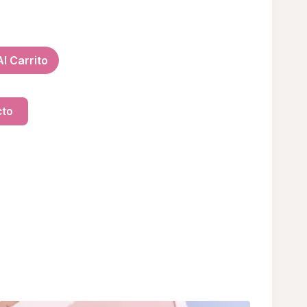
l Carrito
cto