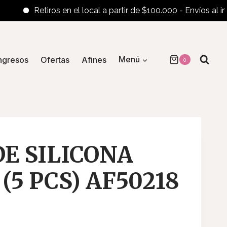
Retiros en el local a partir de $100.000 - Envíos al interior
ngresos
Ofertas
Afines
Menú
0
DE SILICONA
(5 PCS) AF50218