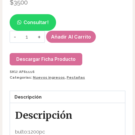
$
3500
Consultar!
BIGUDIES
Añadir Al Carrito
DE
SILICONA
MARIPOSA
Descargar Ficha Producto
AF61116
SKU:
AF61116
cantidad
Categorías:
Nuevos ingresos
,
Pestañas
Descripción
Descripción
bulto:1200pc