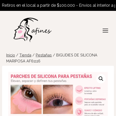
tiros en el local a partir de $100.000 - Envíos al interior a pa
Saltar
al
contenido
Inicio
/
Tienda
/
Pestañas
/
BIGUDIES DE SILICONA
MARIPOSA AF61116