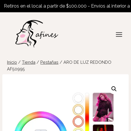
etiros en el local a partir de $100.000 - Envíos al interior a p
Saltar
al
contenido
Inicio
/
Tienda
/
Pestañas
/
ARO DE LUZ REDONDO
AF50995