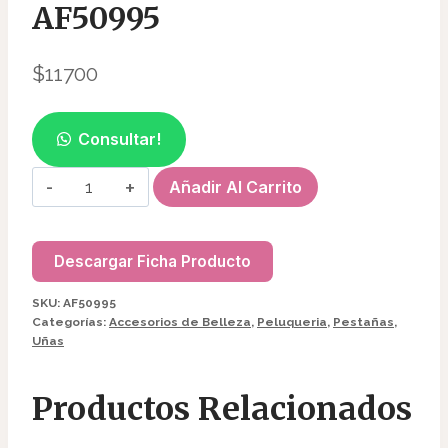
AF50995
$
11700
Consultar!
ARO
Añadir Al Carrito
DE
LUZ
REDONDO
Descargar Ficha Producto
AF50995
SKU:
AF50995
cantidad
Categorías:
Accesorios de Belleza
,
Peluqueria
,
Pestañas
,
Uñas
Productos Relacionados