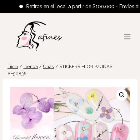
Retiros en el local a partir de $100.000 - Envíos al inte
Saltar
al
contenido
Inicio
/
Tienda
/
Uñas
/
STICKERS FLOR P/UÑAS
AF50836