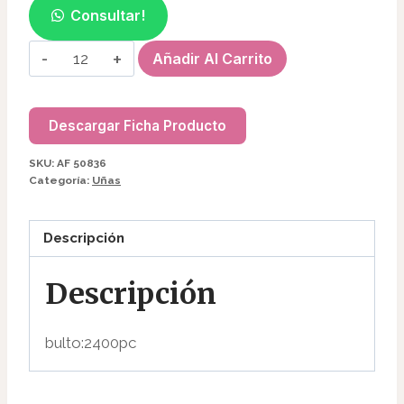
Consultar!
STICKERS
Añadir Al Carrito
FLOR
P/UÑAS
AF50836
Descargar Ficha Producto
cantidad
SKU:
AF 50836
Categoría:
Uñas
Descripción
Descripción
bulto:2400pc