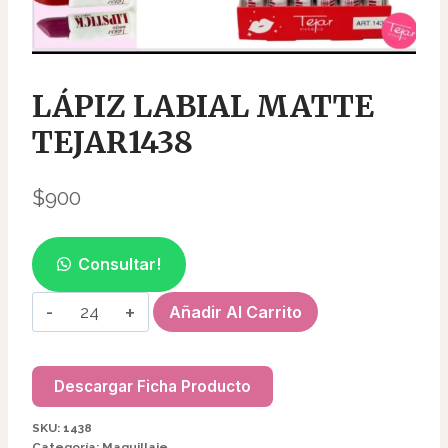
LÁPIZ LABIAL MATTE
TEJAR1438
$
900
Consultar!
LÁPIZ
Añadir Al Carrito
LABIAL
MATTE
TEJAR1438
Descargar Ficha Producto
cantidad
SKU:
1438
Categoría:
Maquillaje