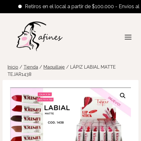
Retiros en el local a partir de $100.000 - Envíos al inte
Saltar
al
contenido
Inicio
/
Tienda
/
Maquillaje
/
LÁPIZ LABIAL MATTE
TEJAR1438