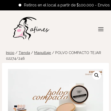
Retiros en el local a partir de $100.000 - Envíos al 
Saltar
al
contenido
Inicio
/
Tienda
/
Maquillaje
/
POLVO COMPACTO TEJAR
02274/246