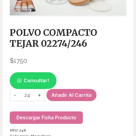
POLVO COMPACTO
TEJAR 02274/246
$
1750
Consultar!
POLVO
Añadir Al Carrito
COMPACTO
TEJAR
02274/246
Descargar Ficha Producto
cantidad
SKU:
246
Categoría:
Maquillaje