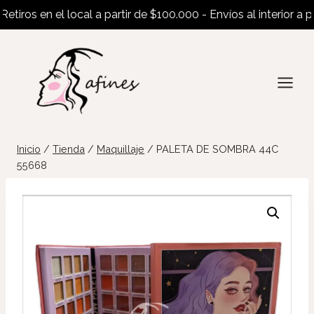
ros en el local a partir de $100.000 - Envíos al interior a part
Saltar
al
contenido
Inicio
/
Tienda
/
Maquillaje
/
PALETA DE SOMBRA 44C
55668