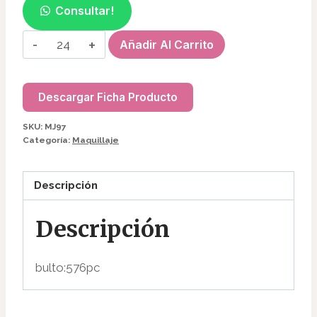
Consultar!
LABIAS
Añadir Al Carrito
GLOSS
MJ97
cantidad
Descargar Ficha Producto
SKU:
MJ97
Categoría:
Maquillaje
Descripción
Descripción
bulto:576pc