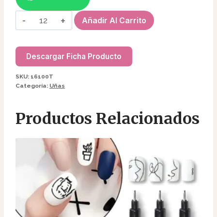
DIJE
Añadir Al Carrito
KAWAI
OSITO
16100T
Descargar Ficha Producto
cantidad
SKU:
16100T
Categoría:
Uñas
Productos Relacionados