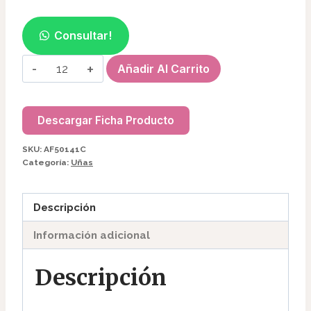
Consultar!
FIBRA
Añadir Al Carrito
BLOOMING
AF50141C
cantidad
Descargar Ficha Producto
SKU:
AF50141C
Categoría:
Uñas
Descripción
Información adicional
Descripción