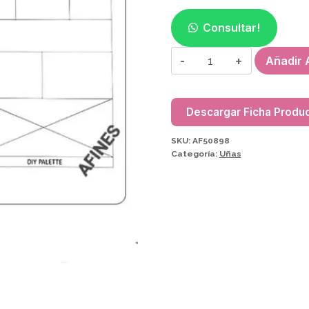
Consultar!
MANTEL
Añadir A
DE
SILICONA
AF50898
Descargar Ficha Produ
cantidad
SKU:
AF50898
Categoría:
Uñas