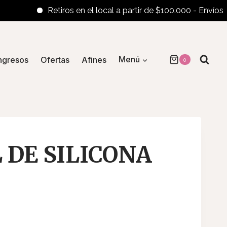
Retiros en el local a partir de $100.000 - Envíos al in
ngresos
Ofertas
Afines
Menú
0
DE SILICONA