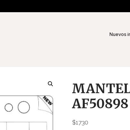
Nuevos i
MANTEL 
AF50898
$
1730