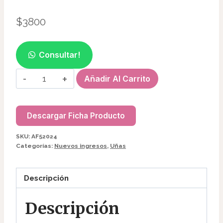
$
3800
Consultar!
CAPSULA
Añadir Al Carrito
DUAL
PIRAMIDE
(120TIPS)
Descargar Ficha Producto
AF52024
SKU:
AF52024
cantidad
Categorías:
Nuevos ingresos
,
Uñas
Descripción
Descripción