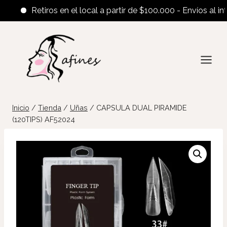
Retiros en el local a partir de $100.000 - Envíos al interi
Saltar
al
contenido
Inicio
/
Tienda
/
Uñas
/
CAPSULA DUAL PIRAMIDE
(120TIPS) AF52024