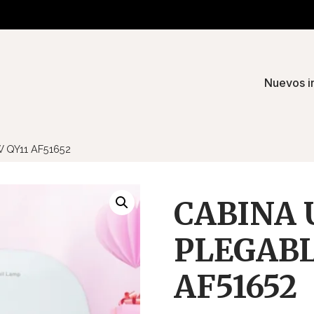
Re
Nuevos i
 QY11 AF51652
CABINA 
PLEGABL
AF51652