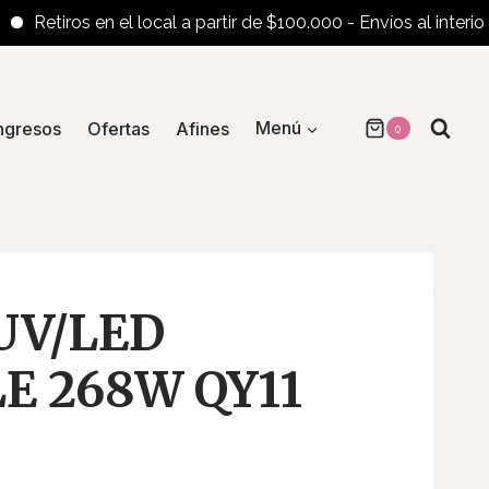
tiros en el local a partir de $100.000 - Envíos al interior a par
ngresos
Ofertas
Afines
Menú
0
UV/LED
E 268W QY11