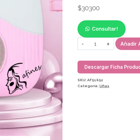
$
30300
Consultar!
CABINA
Añadir A
UV/LED
PLEGABLE
268W
Descargar Ficha Produ
QY11
SKU:
AF51652
AF51652
Categoría:
Uñas
cantidad