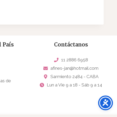
 País
Contáctanos
11 2886 6958
afines-jan@hotmail.com
Sarmiento 2484 - CABA
sas de
Lun a Vie 9 a 18 - Sáb 9 a 14