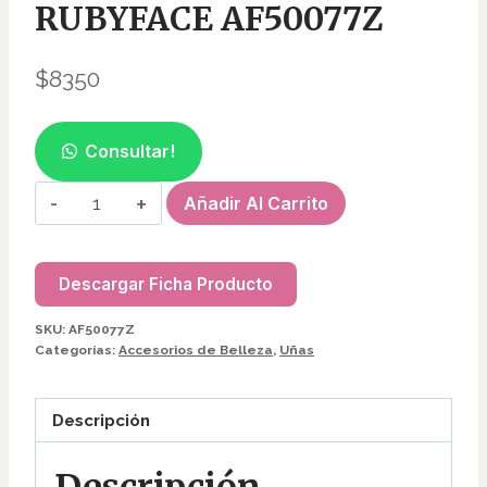
RUBYFACE AF50077Z
$
8350
Consultar!
BROCHA
Añadir Al Carrito
DIAMANTADA
RUBYFACE
AF50077Z
Descargar Ficha Producto
cantidad
SKU:
AF50077Z
Categorías:
Accesorios de Belleza
,
Uñas
Descripción
Descripción