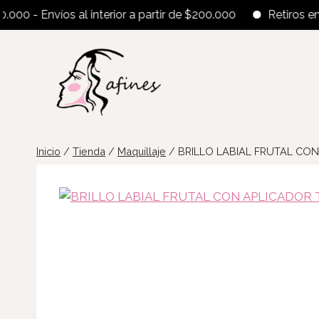
0 - Envíos al interior a partir de $200.000
Retiros en el l
Saltar
al
contenido
Inicio
/
Tienda
/
Maquillaje
/
BRILLO LABIAL FRUTAL CON