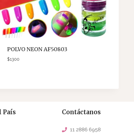
POLVO NEON AF50803
$
1300
 País
Contáctanos
11 2886 6958