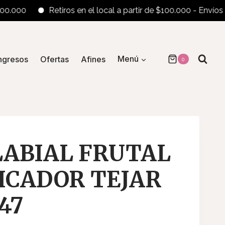
000
Retiros en el local a partir de $100.000 - Envíos al i
ngresos
Ofertas
Afines
Menú
0
LABIAL FRUTAL
ICADOR TEJAR
47