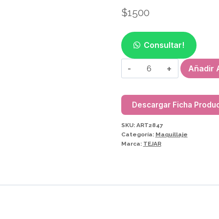
$
1500
Consultar!
BRILLO
Añadir A
LABIAL
FRUTAL
CON
Descargar Ficha Produ
APLICADOR
SKU:
ART2847
TEJAR
Categoría:
Maquillaje
60158/2847
Marca:
TEJAR
cantidad