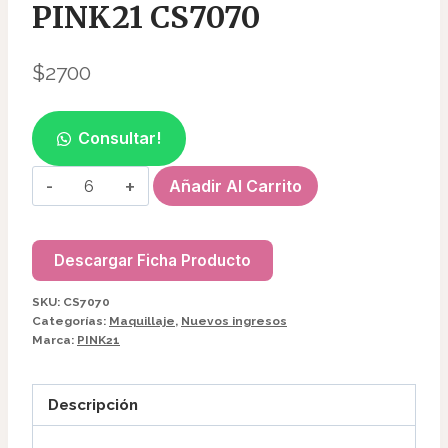
PINK21 CS7070
$
2700
Consultar!
BRILLO
Añadir Al Carrito
LABIAL
C/COLGANTE
PARA
Descargar Ficha Producto
CELU
SKU:
CS7070
PINK21
Categorías:
Maquillaje
,
Nuevos ingresos
CS7070
Marca:
PINK21
cantidad
Descripción