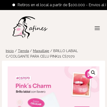
Retiros en el local a partir de $100.000 - Envíos al inter
Saltar
al
contenido
Inicio
/
Tienda
/
Maquillaje
/
BRILLO LABIAL
C/COLGANTE PARA CELU PINK21 CS7070