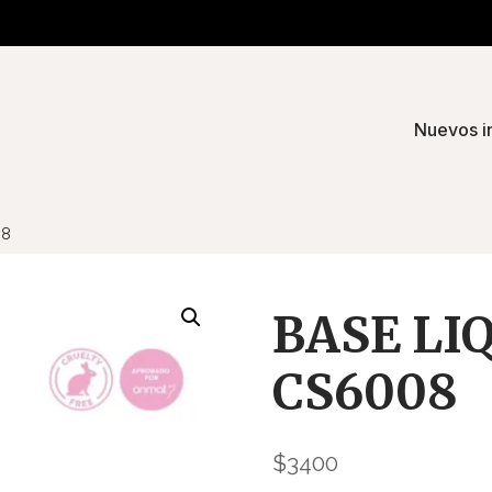
Nuevos i
08
BASE LI
CS6008
$
3400