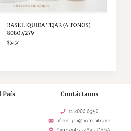
BASE LIQUIDA TEJAR (4 TONOS)
80807/279
$
3450
 País
Contáctanos
11 2886 6958
afines-jan@hotmail.com
Sarmiento 2484 - CABA