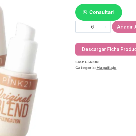
Consultar!
BASE
Añadir A
LIQUIDA
PINK21
CS6008
Descargar Ficha Produ
cantidad
SKU:
CS6008
Categoría:
Maquillaje