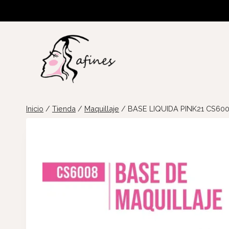
Saltar
al
contenido
Inicio
/
Tienda
/
Maquillaje
/
BASE LIQUIDA PINK21 CS60