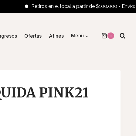
Retiros en el local a partir de $100.000 - Envíos al in
ngresos
Ofertas
Afines
Menú
0
QUIDA PINK21