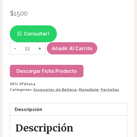
$
1500
Consultar!
PACKS
Añadir Al Carrito
APLICADOR
P/LABIOS
(50
Descargar Ficha Producto
PC)
SKU:
AF50414
AF50414
Categorías:
Accesorios de Belleza
,
Maquillaje
,
Pestañas
cantidad
Descripción
Descripción