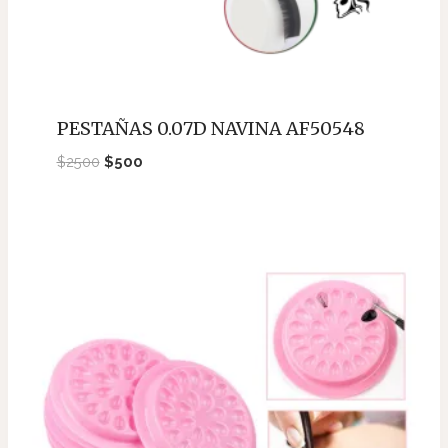
PESTAÑAS 0.07D NAVINA AF50548
El
El
$
2500
$
500
precio
precio
original
actual
era:
es:
$2500.
$500.