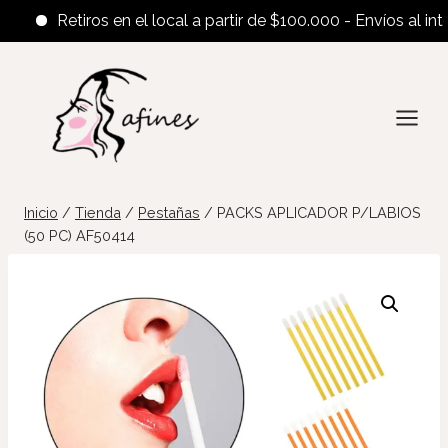
Retiros en el local a partir de $100.000 - Envíos al interio
Saltar
al
contenido
Inicio
/
Tienda
/
Pestañas
/
PACKS APLICADOR P/LABIOS
(50 PC) AF50414