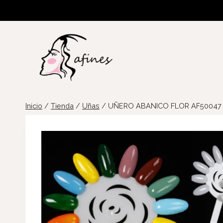
Saltar
al
contenido
Inicio
/
Tienda
/
Uñas
/
UÑERO ABANICO FLOR AF50047