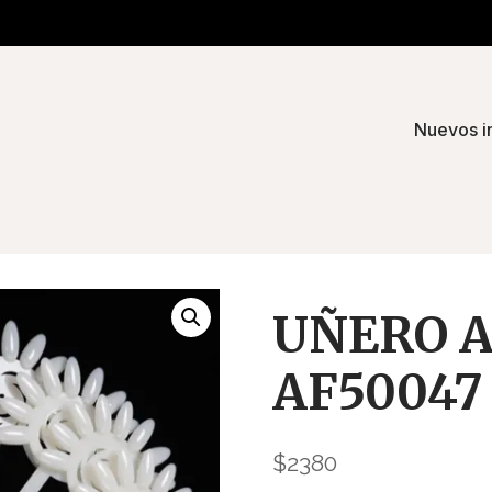
Nuevos i
UÑERO A
AF50047
$
2380