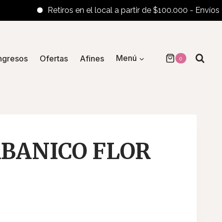
Retiros en el local a partir de $100.000 - Envíos al int
ngresos
Ofertas
Afines
Menú
0
BANICO FLOR