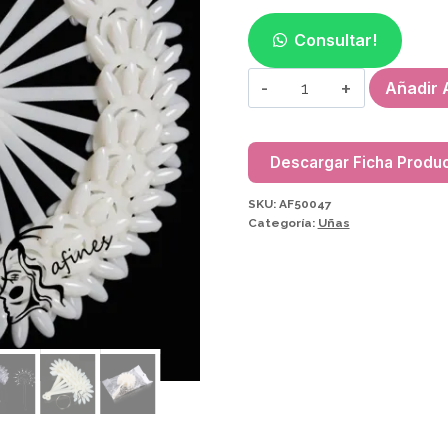
Consultar!
UÑERO
Añadir A
ABANICO
FLOR
AF50047
Descargar Ficha Produ
cantidad
SKU:
AF50047
Categoría:
Uñas