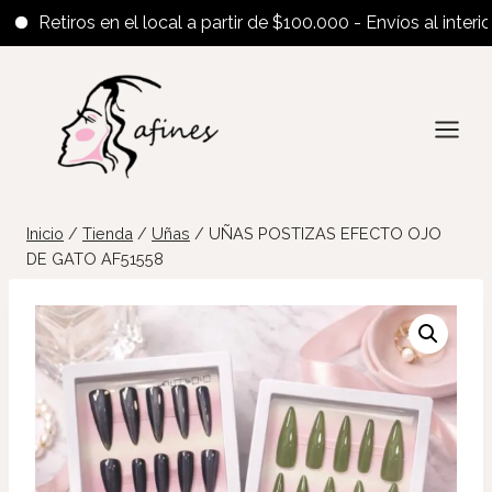
Retiros en el local a partir de $100.000 - Envíos al interior a 
Saltar
al
contenido
Inicio
/
Tienda
/
Uñas
/
UÑAS POSTIZAS EFECTO OJO
DE GATO AF51558