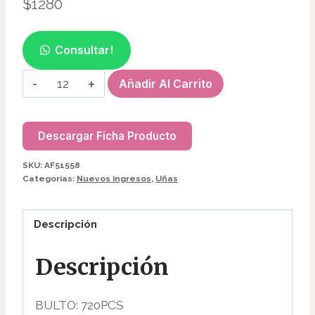
$
1280
Consultar!
UÑAS
Añadir Al Carrito
POSTIZAS
EFECTO
OJO
Descargar Ficha Producto
DE
SKU:
AF51558
GATO
Categorías:
Nuevos ingresos
,
Uñas
AF51558
cantidad
Descripción
Descripción
BULTO: 720PCS