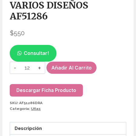
VARIOS DISEÑOS
AF51286
$
550
Consultar!
STICKERS
Añadir Al Carrito
PARA
UÑAS
VARIOS
Descargar Ficha Producto
DISEÑOS
SKU:
AF51286DRA
AF51286
Categoría:
Uñas
cantidad
Descripción