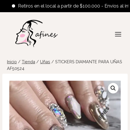
Retiros en el local a partir de $100.000 - Envíos al interio
Saltar
al
contenido
Inicio
/
Tienda
/
Uñas
/
STICKERS DIAMANTE PARA UÑAS
AF50524