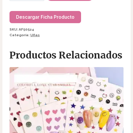
DIAMANTE
PARA
UÑAS
Descargar Ficha Producto
AF50524
SKU:
AF50524
cantidad
Categoría:
Uñas
Productos Relacionados