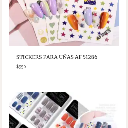
STICKERS PARA UÑAS AF 51286
$
550