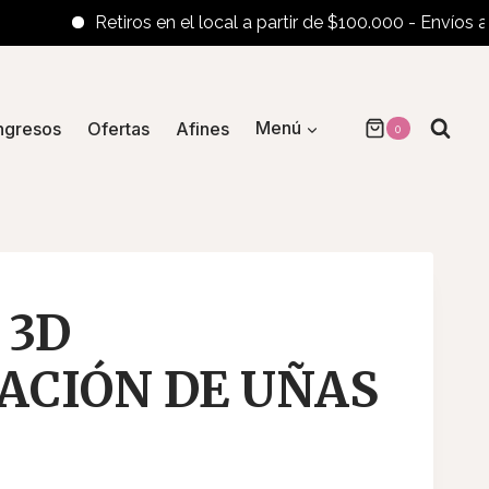
Retiros en el local a partir de $100.000 - Envíos al int
ngresos
Ofertas
Afines
Menú
0
 3D
ACIÓN DE UÑAS