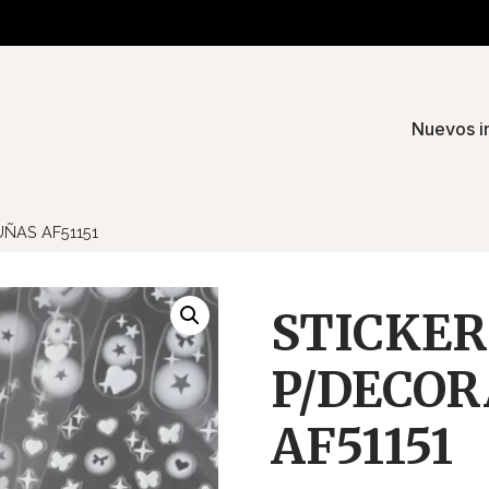
Nuevos i
ÑAS AF51151
STICKER
P/DECOR
AF51151