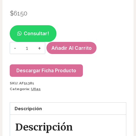
$
6150
Consultar!
SOPORTE
Añadir Al Carrito
P/LINTERNA
UV/LED
DE
Descargar Ficha Producto
UÑAS
SKU:
AF51381
AF51381
Categoría:
Uñas
cantidad
Descripción
Descripción