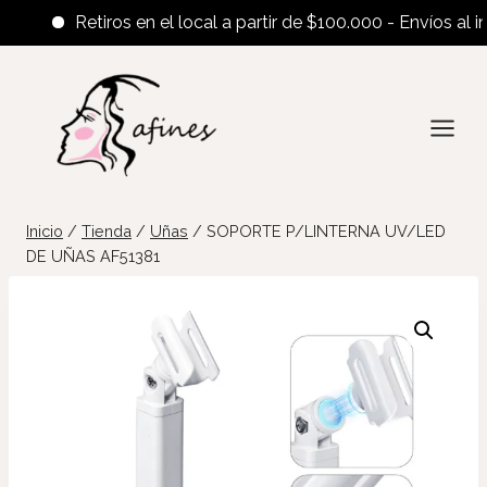
Retiros en el local a partir de $100.000 - Envíos al inter
Saltar
al
contenido
Inicio
/
Tienda
/
Uñas
/
SOPORTE P/LINTERNA UV/LED
DE UÑAS AF51381