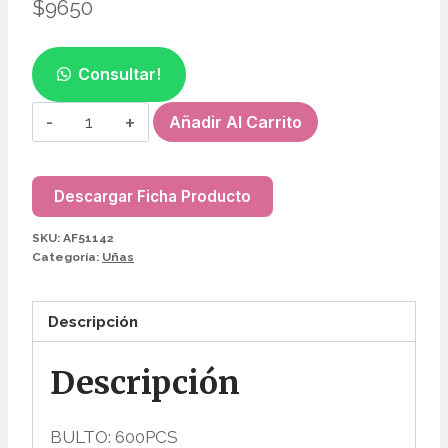
$
9650
Consultar!
SET
Añadir Al Carrito
DE
PINCEL
LINER
Descargar Ficha Producto
(5PC)
SKU:
AF51142
P/UÑAS
Categoría:
Uñas
AF51142
cantidad
Descripción
Descripción
BULTO: 600PCS