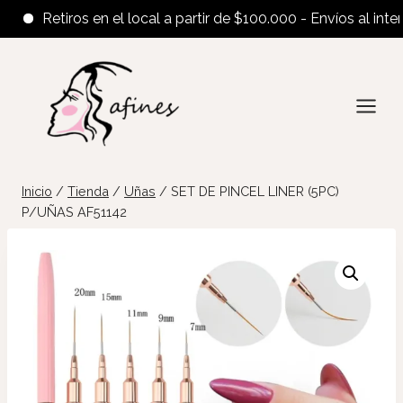
Retiros en el local a partir de $100.000 - Envíos al interior
Saltar
al
contenido
Inicio
/
Tienda
/
Uñas
/
SET DE PINCEL LINER (5PC)
P/UÑAS AF51142