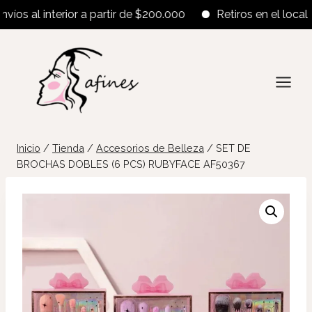
s al interior a partir de $200.000
Retiros en el local a pa
Saltar
al
contenido
Inicio
/
Tienda
/
Accesorios de Belleza
/
SET DE
BROCHAS DOBLES (6 PCS) RUBYFACE AF50367