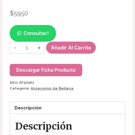
$
5950
Consultar!
SET
Añadir Al Carrito
DE
BROCHAS
DOBLES
Descargar Ficha Producto
(6
SKU:
AF50367
PCS)
Categoría:
Accesorios de Belleza
RUBYFACE
AF50367
Descripción
cantidad
Descripción