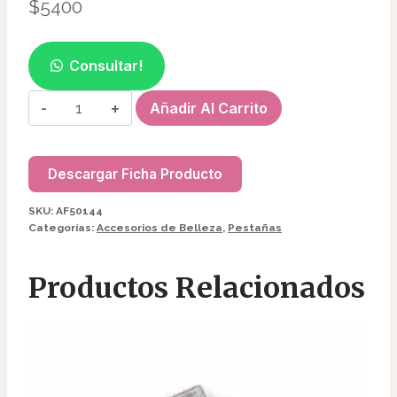
$
5400
Consultar!
MEZCLADOR
Añadir Al Carrito
DE
PIGMENTO
AF50144/3753
Descargar Ficha Producto
cantidad
SKU:
AF50144
Categorías:
Accesorios de Belleza
,
Pestañas
Productos Relacionados