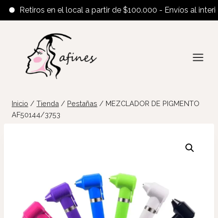
Retiros en el local a partir de $100.000 - Envíos al interior 
Saltar
al
contenido
Inicio
/
Tienda
/
Pestañas
/
MEZCLADOR DE PIGMENTO
AF50144/3753