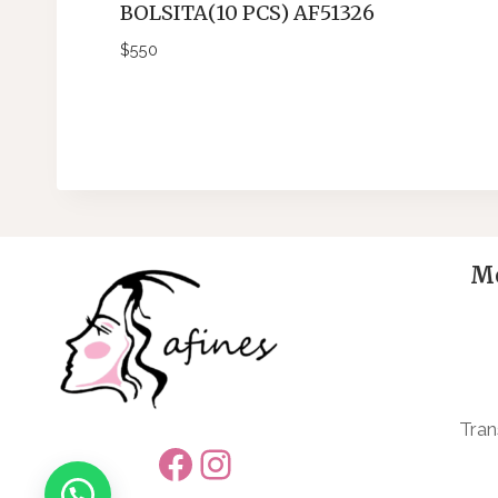
BOLSITA(10 PCS) AF51326
$
550
Me
Tran
Facebook
Instagram