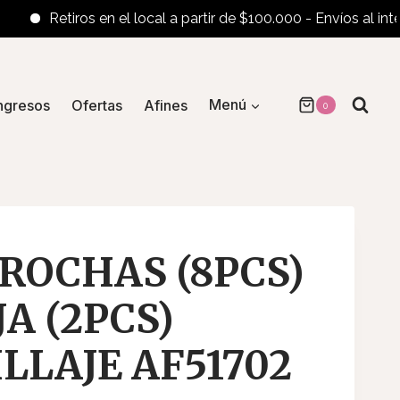
Retiros en el local a partir de $100.000 - Envíos al interior a 
ngresos
Ofertas
Afines
Menú
0
BROCHAS (8PCS)
A (2PCS)
LLAJE AF51702