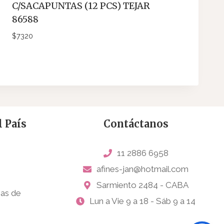
C/SACAPUNTAS (12 PCS) TEJAR
86588
$
7320
 País
Contáctanos
11 2886 6958
afines-jan@hotmail.com
Sarmiento 2484 - CABA
sas de
Lun a Vie 9 a 18 - Sáb 9 a 14