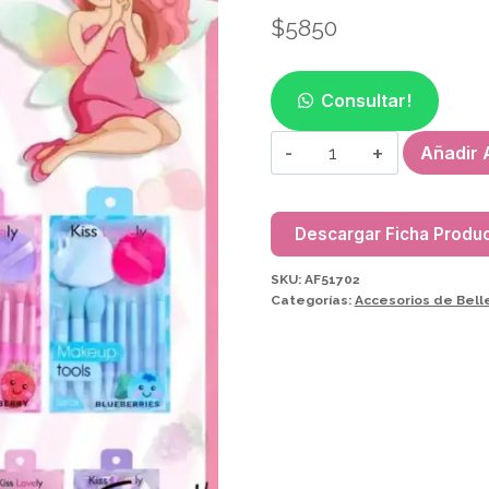
$
5850
Consultar!
SET
Añadir A
DE
BROCHAS
(8PCS)
Descargar Ficha Produ
+
SKU:
AF51702
ESPONJA
Categorías:
Accesorios de Bell
(2PCS)
P/MAQUILLAJE
AF51702
cantidad