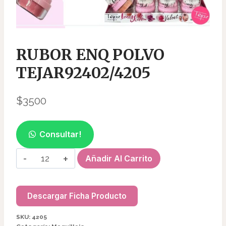
RUBOR ENQ POLVO
TEJAR92402/4205
$
3500
Consultar!
RUBOR
Añadir Al Carrito
ENQ
POLVO
TEJAR92402/4205
Descargar Ficha Producto
cantidad
SKU:
4205