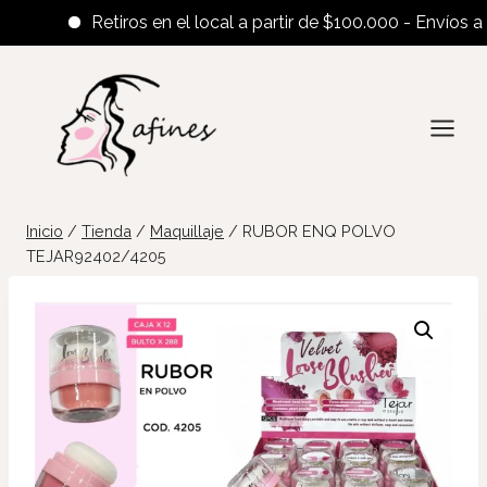
Retiros en el local a partir de $100.000 - Envíos al in
Saltar
al
contenido
Inicio
/
Tienda
/
Maquillaje
/
RUBOR ENQ POLVO
TEJAR92402/4205