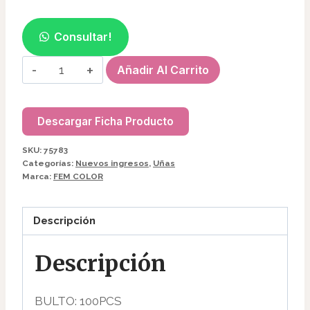
Consultar!
REMOVEDOR
Añadir Al Carrito
PROFESIONAL
FEM
COLOR
Descargar Ficha Producto
250ML
SKU:
75783
75783
Categorías:
Nuevos ingresos
,
Uñas
cantidad
Marca:
FEM COLOR
Descripción
Descripción
BULTO: 100PCS