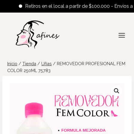
Retiros en el local a partir de $100.000 - Envíos al int
Saltar
al
contenido
Inicio
/
Tienda
/
Uñas
/
REMOVEDOR PROFESIONAL FEM
COLOR 250ML 75783