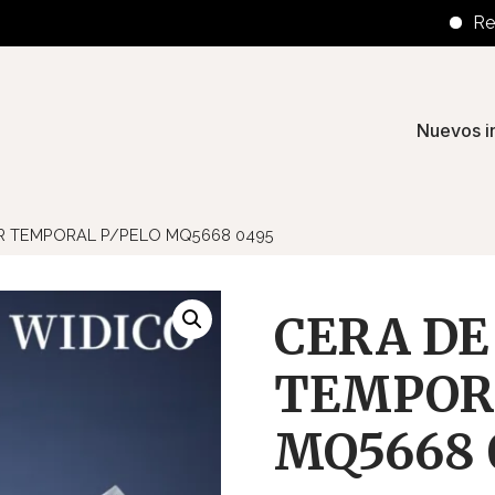
Retiros e
Nuevos i
R TEMPORAL P/PELO MQ5668 0495
CERA DE
TEMPOR
MQ5668 