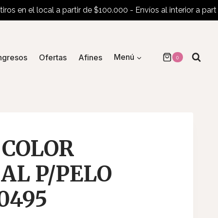
n el local a partir de $100.000 - Envíos al interior a partir de
ngresos
Ofertas
Afines
Menú
0
 COLOR
AL P/PELO
0495