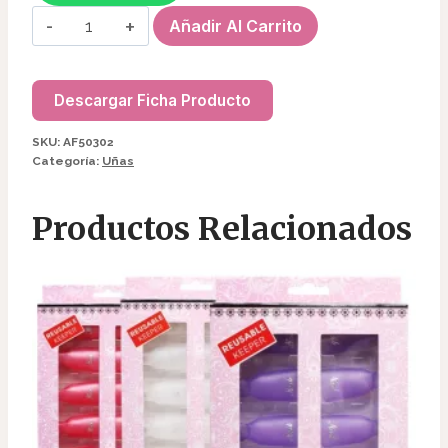
POLIMERO
Añadir Al Carrito
PASTEL
P/UÑAS
(12
Descargar Ficha Producto
PCS)
SKU:
AF50302
AF50302
Categoría:
Uñas
cantidad
Productos Relacionados