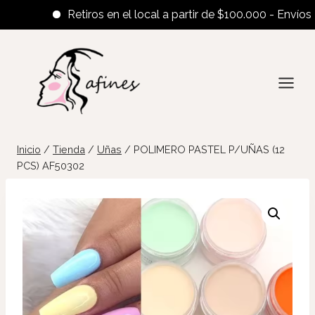
Retiros en el local a partir de $100.000 - Envíos al int
Saltar
al
contenido
Inicio
/
Tienda
/
Uñas
/
POLIMERO PASTEL P/UÑAS (12
PCS) AF50302