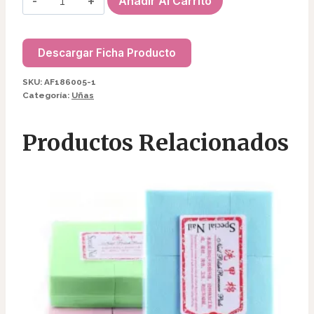
Añadir Al Carrito
KOLINSKY
N2
AF186005-
Descargar Ficha Producto
1
SKU:
AF186005-1
cantidad
Categoría:
Uñas
Productos Relacionados