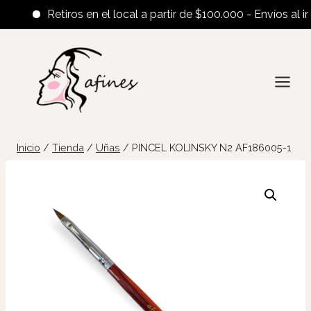
Retiros en el local a partir de $100.000 - Envíos al inte
Saltar
al
contenido
Inicio
/
Tienda
/
Uñas
/
PINCEL KOLINSKY N2 AF186005-1