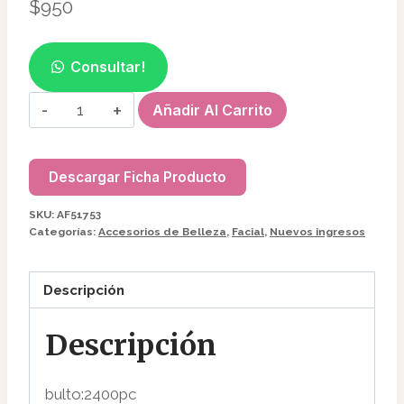
$
950
Consultar!
PINCEL
Añadir Al Carrito
DE
SILICONA
C/ESPÁTULA
Descargar Ficha Producto
AF51753
SKU:
AF51753
cantidad
Categorías:
Accesorios de Belleza
,
Facial
,
Nuevos ingresos
Descripción
Descripción
bulto:2400pc