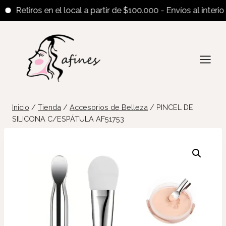
Retiros en el local a partir de $100.000 - Envíos al interior a 
Saltar
al
contenido
Inicio
/
Tienda
/
Accesorios de Belleza
/
PINCEL DE
SILICONA C/ESPÁTULA AF51753