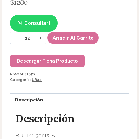
$
1280
Consultar!
PIEDRA
Añadir Al Carrito
POMEZ
+
CEPILLO
Descargar Ficha Producto
P/PIES
SKU:
AF51575
AF51575
Categoría:
Uñas
cantidad
Descripción
Descripción
BULTO: 300PCS