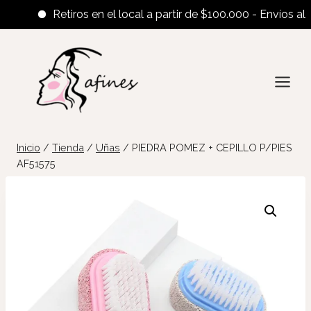
Retiros en el local a partir de $100.000 - Envíos al inte
Saltar
al
contenido
Inicio
/
Tienda
/
Uñas
/
PIEDRA POMEZ + CEPILLO P/PIES
AF51575