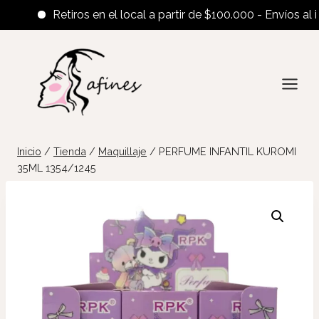
Retiros en el local a partir de $100.000 - Envíos al inter
Saltar
al
contenido
Inicio
/
Tienda
/
Maquillaje
/
PERFUME INFANTIL KUROMI
35ML 1354/1245