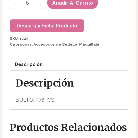
PERFUME
Añadir Al Carrito
INFANTIL
KUROMI
35ML
Descargar Ficha Producto
1354/1245
SKU:
1245
cantidad
Categorías:
Accesorios de Belleza
,
Maquillaje
Descripción
Descripción
BULTO: 576PCS
Productos Relacionados