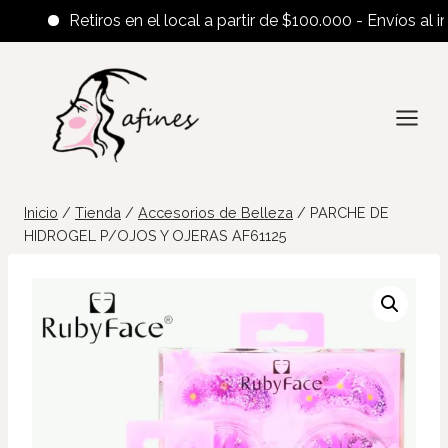
Retiros en el local a partir de $100.000 - Envíos al interi
Saltar
al
contenido
Inicio
/
Tienda
/
Accesorios de Belleza
/
PARCHE DE
HIDROGEL P/OJOS Y OJERAS AF61125