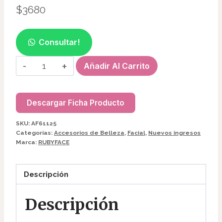
$
3680
Consultar!
PARCHE
Añadir Al Carrito
DE
HIDROGEL
P/OJOS
Descargar Ficha Producto
Y
SKU:
AF61125
OJERAS
Categorías:
Accesorios de Belleza
,
Facial
,
Nuevos ingresos
AF61125
Marca:
RUBYFACE
cantidad
Descripción
Descripción