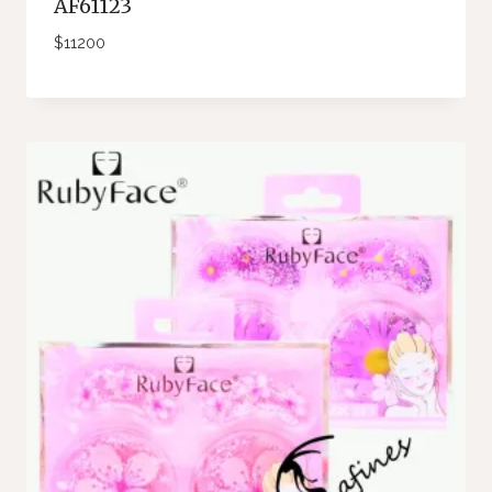
AF61123
$
11200