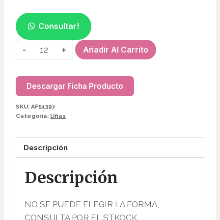
Consultar!
ANILLO
Añadir Al Carrito
DE
PALETA
P/UÑAS
Descargar Ficha Producto
(COLORES
SKU:
AF51397
SURTIDOS)
Categoría:
Uñas
AF51397
cantidad
Descripción
Descripción
NO SE PUEDE ELEGIR LA FORMA,
CONSULTA POR EL STKOCK