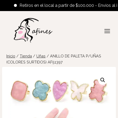
Retiros en el local a partir de $100.000 - Envíos al inte
Saltar
al
contenido
Inicio
/
Tienda
/
Uñas
/
ANILLO DE PALETA P/UÑAS
(COLORES SURTIDOS) AF51397