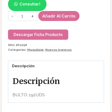
Consultar!
PALETA
Añadir Al Carrito
DE
SOMBRA
ULTIMATTES
Descargar Ficha Producto
35COLORES
SKU:
AF2058
AF2058
Categorías:
Maquillaje
,
Nuevos ingresos
0582
cantidad
Descripción
Descripción
BULTO: 192UDS