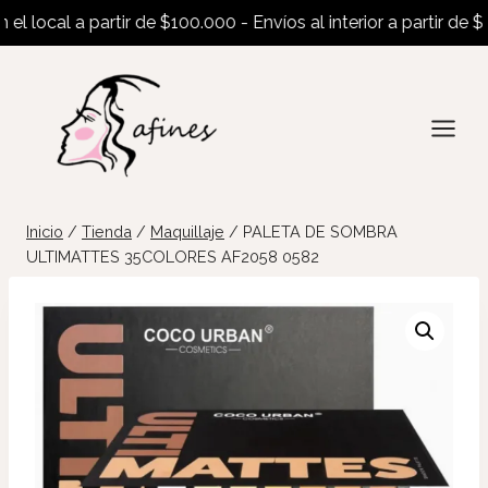
local a partir de $100.000 - Envíos al interior a partir de $200
Saltar
al
contenido
Inicio
/
Tienda
/
Maquillaje
/
PALETA DE SOMBRA
ULTIMATTES 35COLORES AF2058 0582