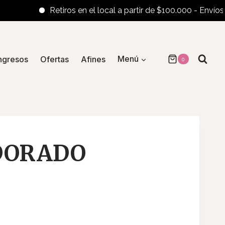
Retiros en el local a partir de $100.000 - Envíos al in
ngresos
Ofertas
Afines
Menú
0
DORADO