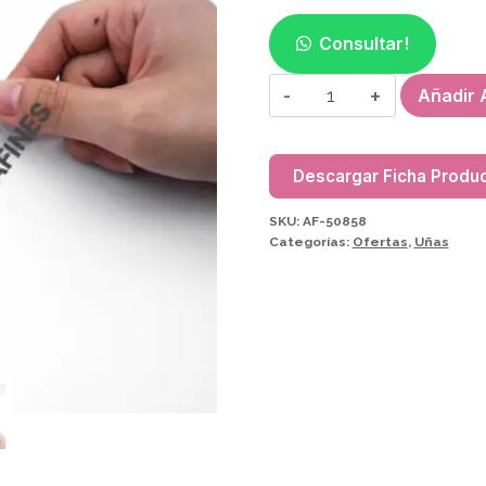
precio
preci
original
actual
Consultar!
era:
es:
MOLDE
Añadir A
$17600.
$8800
DORADO
AF50858
cantidad
Descargar Ficha Produ
SKU:
AF-50858
Categorías:
Ofertas
,
Uñas