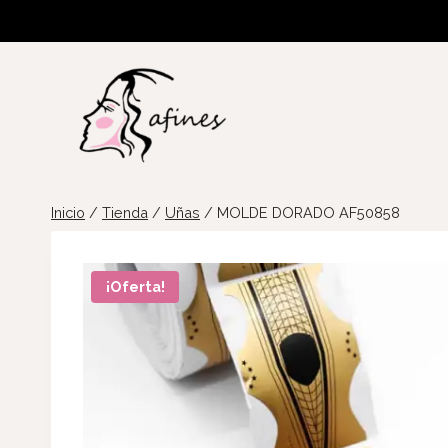
Saltar
al
contenido
Inicio
/
Tienda
/
Uñas
/
MOLDE DORADO AF50858
¡Oferta!