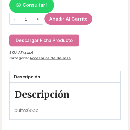
Consultar!
MASAJEADOR
Añadir Al Carrito
DE
CRISTAL
(2PCS)
Descargar Ficha Producto
AF51416
SKU:
AF51416
cantidad
Categoría:
Accesorios de Belleza
Descripción
Descripción
bulto:60pc