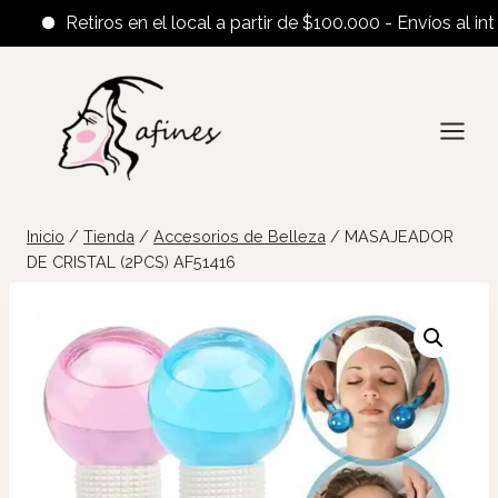
Retiros en el local a partir de $100.000 - Envíos al interio
Saltar
al
contenido
Inicio
/
Tienda
/
Accesorios de Belleza
/
MASAJEADOR
DE CRISTAL (2PCS) AF51416