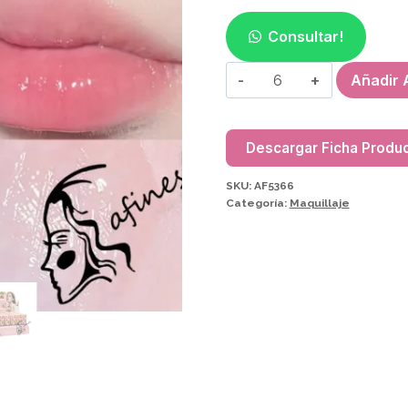
Consultar!
LIP
Añadir A
GLOSS
AF5366/HL6078
cantidad
Descargar Ficha Produ
SKU:
AF5366
Categoría:
Maquillaje