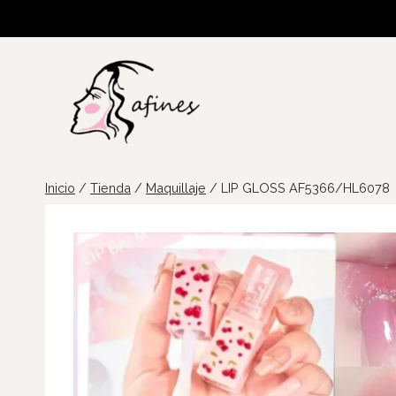
Saltar
al
contenido
Inicio
/
Tienda
/
Maquillaje
/
LIP GLOSS AF5366/HL6078