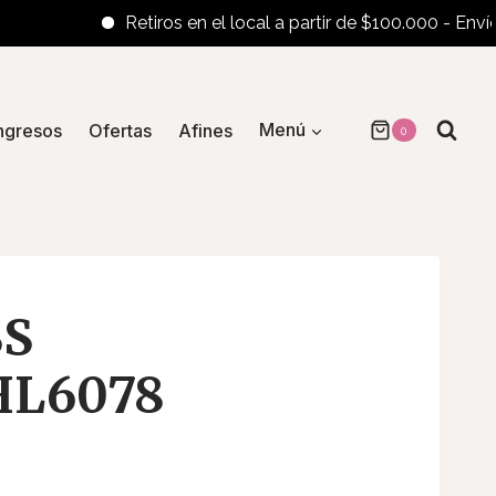
Retiros en el local a partir de $100.000 - Envíos al i
ngresos
Ofertas
Afines
Menú
0
SS
HL6078