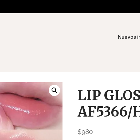
Nuevos i
LIP GLO
AF5366/
$
980