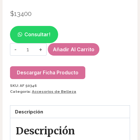
$
13400
Consultar!
LIMPIADOR/MASAJEADOR
Añadir Al Carrito
FACIAL
A
PILAS
Descargar Ficha Producto
AF50346
SKU:
AF 50346
cantidad
Categoría:
Accesorios de Belleza
Descripción
Descripción