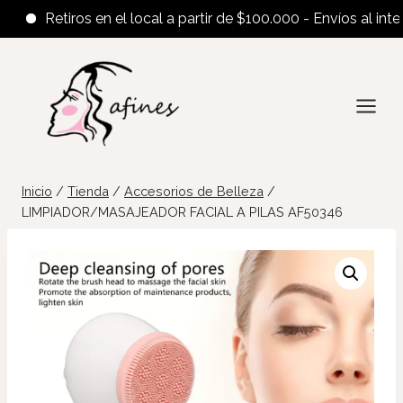
Retiros en el local a partir de $100.000 - Envíos al interior
Saltar
al
contenido
Inicio
/
Tienda
/
Accesorios de Belleza
/
LIMPIADOR/MASAJEADOR FACIAL A PILAS AF50346