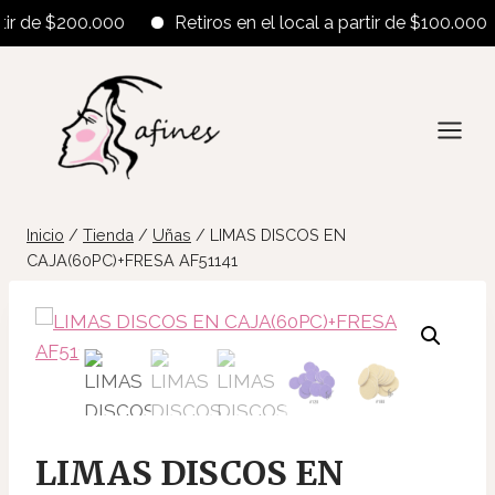
 de $200.000
Retiros en el local a partir de $100.000 - En
Saltar
al
contenido
Inicio
/
Tienda
/
Uñas
/
LIMAS DISCOS EN
CAJA(60PC)+FRESA AF51141
LIMAS DISCOS EN