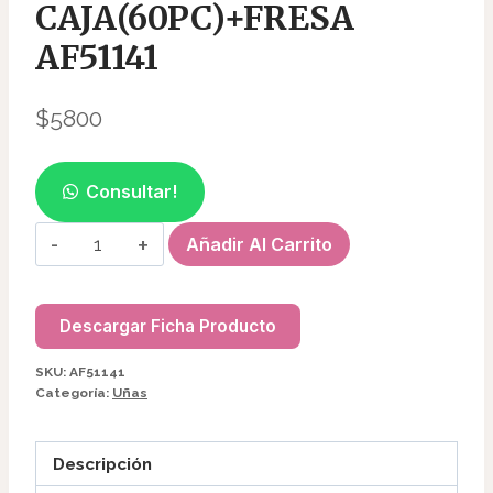
CAJA(60PC)+FRESA
AF51141
$
5800
Consultar!
LIMAS
Añadir Al Carrito
DISCOS
EN
CAJA(60PC)+FRESA
Descargar Ficha Producto
AF51141
SKU:
AF51141
cantidad
Categoría:
Uñas
Descripción